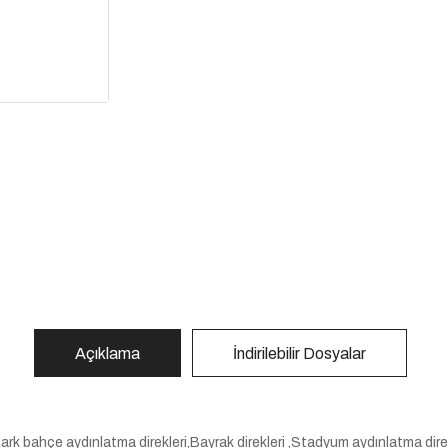
Açıklama
İndirilebilir Dosyalar
Park bahçe aydınlatma direkleri,Bayrak direkleri ,Stadyum aydınlatma direkl