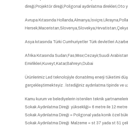
direği,Projektör direği,Poligonal aydınlatma direkleri,Oto y
Avrupa Kıtasında Hollanda,Almanya,İsviçre,Ukrayna,Poll
Hersek,Maceristan,Slovenya,Slovekya,Hırvatistan,Çekya,A
Asya kıtasında Türki Cumhuriyetler Türk devletleri Azar
Afrika Kıtasında Sudan,Fas,Mısır,Cezayir,Suudi Arabistan
Emirlikleri,Kuveyt,Katar,Bahreyn,Dubai
Ürünlerimiz Led teknolojiyle donatılmış enerji tüketimi dü
gerçekleştirmekteyiz . İstediğiniz aydınlatma tipinde ve 
Kamu kurum ve belediyelerin istenilen teknik şartnameleri
Sokak Aydınlatma Direği yüksekliği= 6 metre ile 12 metre 
Sokak Aydınlatma Direği = Poligonal yada konik özel bükü
Sokak Aydınlatma Direği Malzeme = st 37 yada st 51 çeli