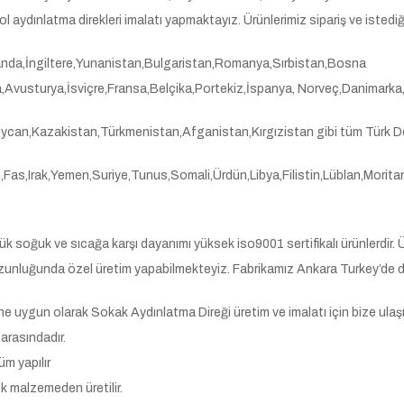
ol aydınlatma direkleri imalatı yapmaktayız. Ürünlerimiz sipariş ve istediği
anda,İngiltere,Yunanistan,Bulgaristan,Romanya,Sırbistan,Bosna
vusturya,İsviçre,Fransa,Belçika,Portekiz,İspanya, Norveç,Danimarka,İ
beycan,Kazakistan,Türkmenistan,Afganistan,Kırgızistan gibi tüm Türk De
,Fas,Irak,Yemen,Suriye,Tunus,Somali,Ürdün,Libya,Filistin,Lüblan,Morit
şük soğuk ve sıcağa karşı dayanımı yüksek iso9001 sertifikalı ürünlerdir.
uzunluğunda özel üretim yapabilmekteyiz. Fabrikamız Ankara Turkey’de di
ne uygun olarak Sokak Aydınlatma Direği üretim ve imalatı için bize ulaş
arasındadır.
m yapılır
k malzemeden üretilir.