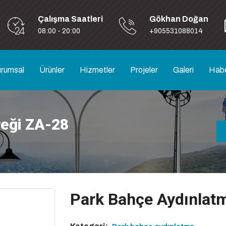
Çalışma Saatleri
Gökhan Doğan
08:00 - 20:00
+905531088014
rumsal
Ürünler
Hizmetler
Projeler
Galeri
Habe
reği ZA-28
Park Bahçe Aydınlatm