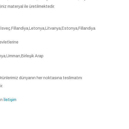
niz materyal ile üretilmektedir.
sveç,Fillandiya,Letonya,Litvanya,Estonya,Fillandiya
vletlerine
anya,Umman,Birleşik Arap
 Ürünlerimiz dünyanın her noktasına teslimatını
r.
ın
İletişim