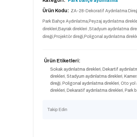
Kategori:
Park bahçe aydınlatma
Ürün Kodu:
ZA-28-Dekoratif Aydınlatma Dire
Park Bahçe Aydınlatma,Peyzaj aydınlatma direkler
direkleri,Bayrak direkleri ,Stadyum aydınlatma direk
direği,Projektör direği,Poligonal aydınlatma direk
Ürün Etiketleri:
Sokak aydınlatma direkleri
,
Dekartif aydınlatm
direkleri
,
Stadyum aydınlatma direkleri
,
Kamera
direği
,
Poligonal aydınlatma direkleri
,
Oto yol
direkleri
,
Dekaratif aydınlatma direkleri
,
Park b
Takip Edin